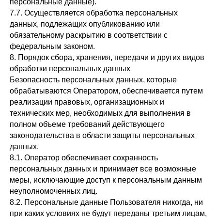
персональные данные).
7.7. Осуществляется обработка персональных
данных, подлежащих опубликованию или
обязательному раскрытию в соответствии с
федеральным законом.
ООО "АЗЗУРО", ИНН 7838126540,
8. Порядок сбора, хранения, передачи и других видов
КПП 783801001
обработки персональных данных
О нас
Безопасность персональных данных, которые
Наши залы
обрабатываются Оператором, обеспечивается путем
реализации правовых, организационных и
Мероприятия
технических мер, необходимых для выполнения в
Меню
полном объеме требований действующего
законодательства в области защиты персональных
Ответы на вопросы
данных.
Контакты
8.1. Оператор обеспечивает сохранность
Блог
персональных данных и принимает все возможные
меры, исключающие доступ к персональным данным
Телефон банкетной службы:
неуполномоченных лиц.
+7 (911) 255-72-72
8.2. Персональные данные Пользователя никогда, ни
при каких условиях не будут переданы третьим лицам,
Адрес: