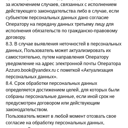
за исключением случаев, связанных с исполнением
Санкт-Петербург, наб. реки Мойки, 72
действующего законодательства либо в случае, если
субъектом персональных данных дано согласие
Часы работы банкетной службы:
Оператору на передачу данных третьему лицу для
с 12:00 до 20:00 ежедневно
исполнения обязательств по гражданско-правовому
договору.
8.3. В случае выявления неточностей в персональных
данных, Пользователь может актуализировать их
самостоятельно, путем направления Оператору
@2026. Все права защищены
уведомление на адрес электронной почты Оператора
Azzuro.book@yandex.ru с пометкой «Актуализация
Пользовательское соглашение
персональных данных».
8.4. Срок обработки персональных данных
Политика конфиденциальности
определяется достижением целей, для которых были
собраны персональные данные, если иной срок не
предусмотрен договором или действующим
законодательством.
Пользователь может в любой момент отозвать свое
согласие на обработку персональных данных,