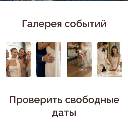
О нас
Наши залы
Мероприятия
Меню
Ответы на вопросы
Контакты
Блог
Телефон банкетной службы:
+7 (911) 255-72-72
Адрес:
Санкт-Петербург, наб. реки Мойки, 72
Часы работы банкетной службы:
с 12:00 до 20:00 ежедневно