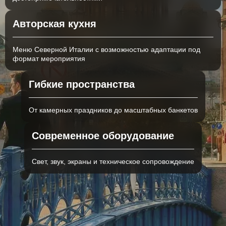
Авторская кухня
+7
Меню Северной Италии с возможностью адаптации под
формат мероприятия
Я ознакомлен(а) и согласен(а) с
Политикой конфиденциальности
Гибкие пространства
Я даю согласие на обработку моих
персональных данных
От камерных праздников до масштабных банкетов
Проверить дату
Современное оборудование
Свет, звук, экраны и техническое сопровождение
ООО "АЗЗУРО", ИНН 7838126540,
КПП 783801001