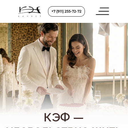
+7 (911) 255-72-72
КЭФ —
удовольствие жить
моментом
Особняк XIX века на набережной Мойки,
кухня Северной Италии, атмосфера