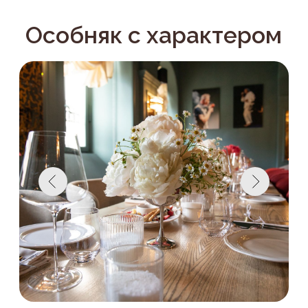
КЭФ расположен в историческом
особняке начала XIX века на набережной
реки Мойки. Архитектура здания,
высокие потолки, мраморные лестницы и
атмосферные интерьеры создают особую
обстановку для свадеб, юбилеев,
корпоративов и частных мероприятий.
Мы бережно сохранили исторический дух
пространства и дополнили его
современными дизайнерскими
решениями, профессиональным
оборудованием и высоким уровнем
сервиса.